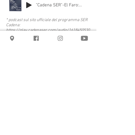
"Cadena SER"-El Faro: "La moto"
* podcast sul sito ufficiale del programma SER
Cadena:
https://play.cadenaser.com/audio/1618450530
034/
CONTATTO
(+34)
639.107.536
/ 7
turismotoclubpinguinos@gmail.com
RETI SOCIALI