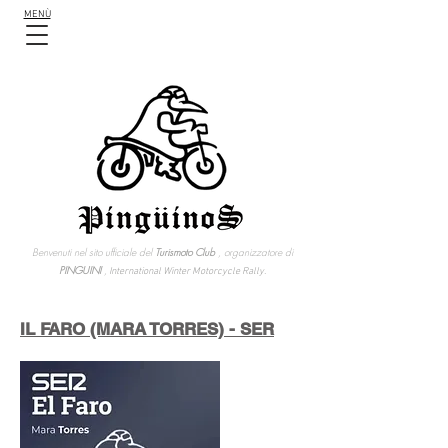
MENÙ
Benvenuti nel sito ufficiale del
Turismoto Club
, organizzatore di
PINGUINI
,
International Winter Motorcycle Rally.
IL FARO (MARA TORRES) - SER