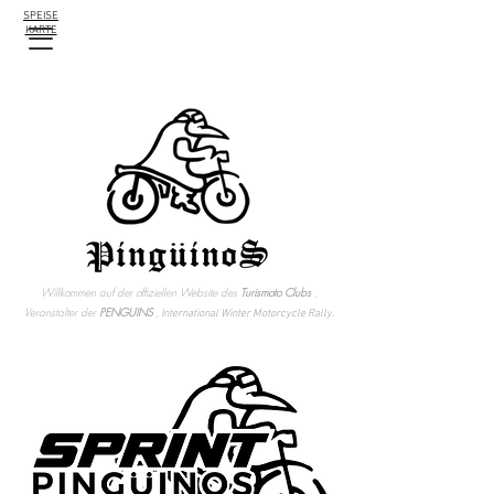
SPEISE
KARTE
Willkommen auf der offiziellen Website des
Turismoto Clubs
,
Veranstalter der
PENGUINS
,
International Winter Motorcycle Rally.