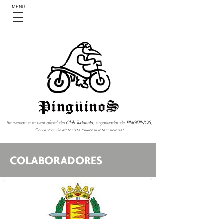
MENU
Bienvenido a la web oficial del
Club Turismoto
, organizador de
PINGÜINOS
,
Concentración
Motorista Invernal Internacional.
COLABORADORES