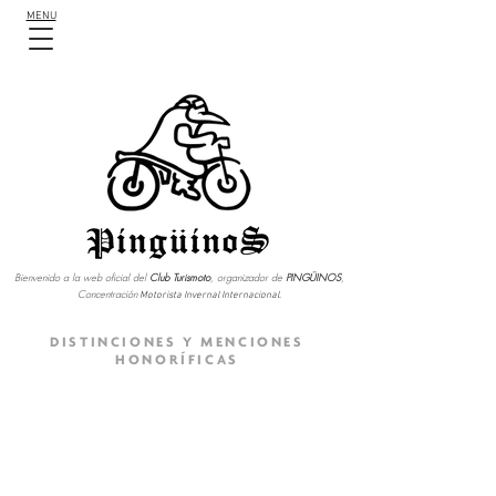
MENU
Bienvenido a la web oficial del
Club Turismoto
, organizador de
PINGÜINOS
,
Concentración
Motorista Invernal Internacional.
DISTINCIONES Y MENCIONES
HONORÍFICAS