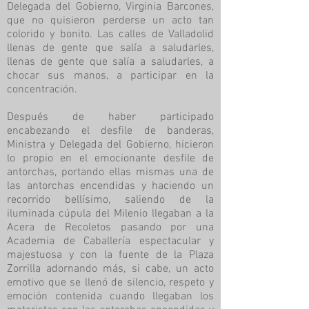
Delegada del Gobierno, Virginia Barcones,
que no quisieron perderse un acto tan
colorido y bonito. Las calles de Valladolid
llenas de gente que salía a saludarles,
llenas de gente que salía a saludarles, a
chocar sus manos, a participar en la
concentración.
Después de haber participado
encabezando el desfile de banderas,
Ministra y Delegada del Gobierno, hicieron
lo propio en el emocionante desfile de
antorchas, portando ellas mismas una de
las antorchas encendidas y haciendo un
recorrido bellísimo, saliendo de la
iluminada cúpula del Milenio llegaban a la
Acera de Recoletos pasando por una
Academia de Caballería espectacular y
majestuosa y con la fuente de la Plaza
Zorrilla adornando más, si cabe, un acto
emotivo que se llenó de silencio, respeto y
emoción contenida cuando llegaban los