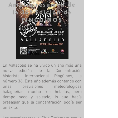
Amplio resumen de
la 36ª Edición de
PINGÜINOS
En Valladolid se ha vivido un año más una
nueva edición de la Concentración
Motorista Internacional Pingüinos, la
número 36. Este año además contando con
unas previsiones meteorológicas
halagüeñas: mucho frío, heladas, pero
tiempo seco y soleado, lo que hacía
presagiar que la concentración podía ser
un éxito.