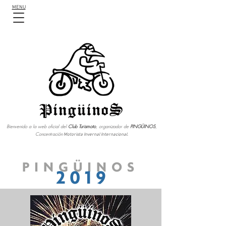
MENU
Bienvenido a la web oficial del
Club Turismoto
, organizador de
PINGÜINOS
,
Concentración
Motorista Invernal Internacional.
PINGÜINOS
2 0 1 9