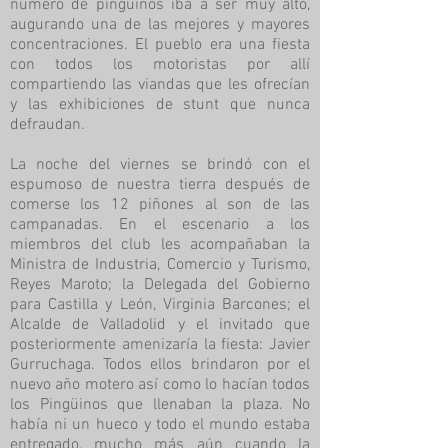
número de pingüinos iba a ser muy alto,
augurando una de las mejores y mayores
concentraciones. El pueblo era una fiesta
con todos los motoristas por allí
compartiendo las viandas que les ofrecían
y las exhibiciones de stunt que nunca
defraudan.
La noche del viernes se brindó con el
espumoso de nuestra tierra después de
comerse los 12 piñones al son de las
campanadas. En el escenario a los
miembros del club les acompañaban la
Ministra de Industria, Comercio y Turismo,
Reyes Maroto; la Delegada del Gobierno
para Castilla y León, Virginia Barcones; el
Alcalde de Valladolid y el invitado que
posteriormente amenizaría la fiesta: Javier
Gurruchaga. Todos ellos brindaron por el
nuevo año motero así como lo hacían todos
los Pingüinos que llenaban la plaza. No
había ni un hueco y todo el mundo estaba
entregado, mucho más aún cuando la