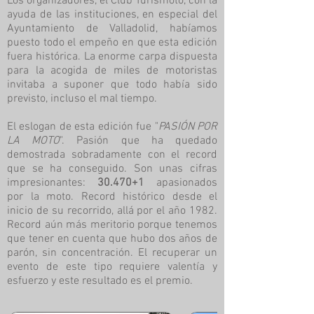
Los organizadores, el Club Turismoto, con la
ayuda de las instituciones, en especial del
Ayuntamiento de Valladolid, habíamos
puesto todo el empeño en que esta edición
fuera histórica. La enorme carpa dispuesta
para la acogida de miles de motoristas
invitaba a suponer que todo había sido
previsto, incluso el mal tiempo.
El eslogan de esta edición fue "
PASIÓN POR
LA MOTO
". Pasión que ha quedado
demostrada sobradamente con el record
que se ha conseguido. Son unas cifras
impresionantes:
30.470+1
apasionados
por la moto. Record histórico desde el
inicio de su recorrido, allá por el año 1982.
Record aún más meritorio porque tenemos
que tener en cuenta que hubo dos años de
parón, sin concentración. El recuperar un
evento de este tipo requiere valentía y
esfuerzo y este resultado es el premio.