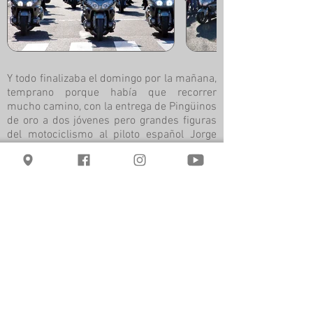
Y todo finalizaba el domingo por la mañana,
temprano porque había que recorrer
mucho camino, con la entrega de Pingüinos
de oro a dos jóvenes pero grandes figuras
del motociclismo al piloto español Jorge
Martín, campeón del mundo de la categoría
de Moto3; y al también campeón del
mundo por quinta vez, el albaceteño Matice'
Melero, de Freestyle que mantiene la
corona mundial en esta especialidad desde
2014 de forma ininterrumpida. También se
entregó al circuito Ángel Nieto de Jerez
representado por el Teniente-Alcalde de
Jerez D. Santiago Galván Gómez; comando
además con la presencia de la piloto de
motociclismo española Ana Carrasco, una
gran campeona. Se hicieron múltiples