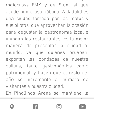
motocross FMX y de Stunt al que
acude numeroso público. Valladolid es
una ciudad tomada por las motos y
sus pilotos, que aprovechan la ocasión
para degustar la gastronomía local e
inundan los restaurantes. Es la mejor
manera de presentar la ciudad al
mundo, ya que quienes prueban,
exportan las bondades de nuestra
cultura, tanto gastronómica como
patrimonial, y hacen que el resto del
año se incremente el número de
visitantes a nuestra ciudad.
​En Pingüinos Arena se mantiene la
actividad, a pesar de que muchos
motoristas hacen el desfile y un
porcentaje importante se queda en la
ciudad, hay volumen suficiente como
para llenar también la zona de