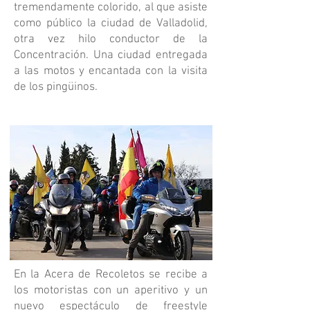
tremendamente colorido, al que asiste
como público la ciudad de Valladolid,
otra vez hilo conductor de la
Concentración. Una ciudad entregada
a las motos y encantada con la visita
de los pingüinos.
En la Acera de Recoletos se recibe a
los motoristas con un aperitivo y un
nuevo espectáculo de freestyle