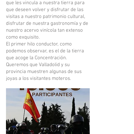
que les vincula a nuestra tierra para
que deseen volver y disfrutar de las
visitas a nuestro patrimonio cultural,
disfrutar de nuestra gastronomía y de
nuestro acervo vinícola tan extenso
como exquisito.
El primer hilo conductor, como
podemos observar, es el de la tierra
que acoge la Concentración.
Queremos que Valladolid y su
provincia muestren algunas de sus
joyas a los visitantes moteros.