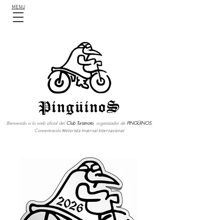
MENU
Bienvenido a la web oficial del
Club Turismoto
, organizador de
PINGÜINOS
,
Concentración
Motorista Invernal Internacional.