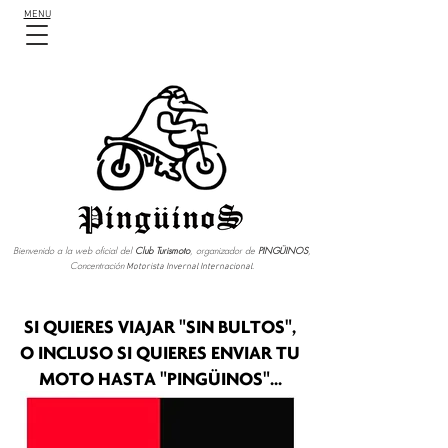
MENU
Bienvenido a la web oficial del
Club Turismoto
, organizador de
PINGÜINOS
,
Concentración
Motorista Invernal Internacional.
SI QUIERES VIAJAR "SIN BULTOS",
O INCLUSO SI QUIERES ENVIAR TU
MOTO HASTA "PINGÜINOS"...