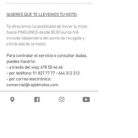
QUIERES QUE TE LLEVEMOS TU MOTO
Te ofrecemos la posibilidad de llevar tu moto
hasta PINGUINOS desde 80,00 euros IVA
incluido (dependerá del punto de recogida y
cilindrada de la moto).
Para contratar el servicio o consultar dudas,
puedes hacerlo:
- a través del wsp:
678 50 46 46
- por teléfono:
91 827 77 77 - 644 312
312
- por correo electrónico:
comercial@rapidmotos.com
.
El servicio de recogida será en la dirección que
nos facilites, tu moto viaja en vehículo
acondicionado, asegurada todo riesgo (limite
5.000,00 euros, ampliables).
Encontraras señalizado el punto de entrega,
junto al
guardacascos
.