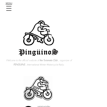
MENU
Welcome to the official website of
the Turismoto Club
, organizer of
PENGUINS
,
International Winter Motorcycle Rally.